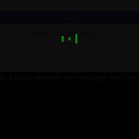
Sign In
Don't have an account?
Register Now
as à nous envoyer un message pour en s