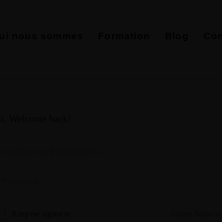
ui nous sommes
Formation
Blog
Con
i, Welcome back!
Forgot Passwor
Keep me signed in