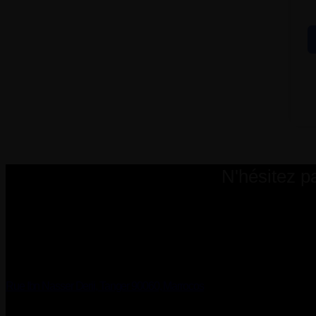
N'hésitez p
Rue Ibn Nasser Derii, Tanger 90060, Marrocos