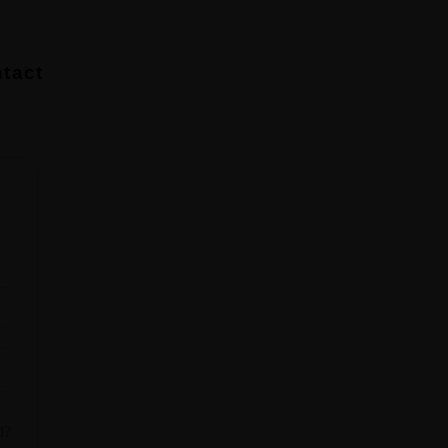
tact
d?