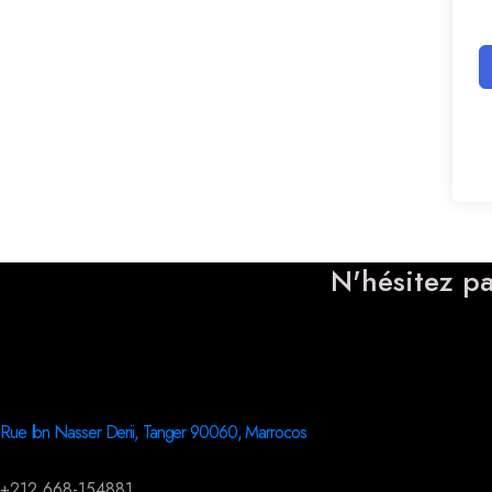
N'hésitez pa
Rue Ibn Nasser Derii, Tanger 90060, Marrocos
+212 668-154881