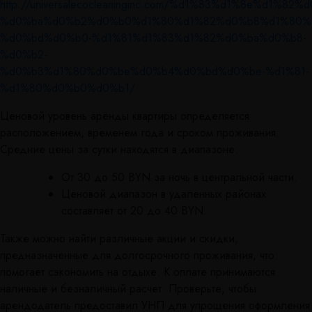
http://universalecocleaninginc.com/%d1%83%d1%8e%d1%8
%d0%ba%d0%b2%d0%b0%d1%80%d1%82%d0%b8%d1%80%
%d0%bd%d0%b0-%d1%81%d1%83%d1%82%d0%ba%d0%b8-
%d0%b2-
%d0%b3%d1%80%d0%be%d0%b4%d0%bd%d0%be-%d1%81-
%d1%80%d0%b0%d0%b1/
Ценовой уровень аренды квартиры определяется
расположением, временем года и сроком проживания.
Средние цены за сутки находятся в диапазоне:
От 30 до 50 BYN за ночь в центральной части.
Ценовой диапазон в удаленных районах
составляет от 20 до 40 BYN.
Также можно найти различные акции и скидки,
предназначенные для долгосрочного проживания, что
помогает сэкономить на отдыхе. К оплате принимаются
наличные и безналичный расчет. Проверьте, чтобы
арендодатель предоставил УНП для упрощения оформления