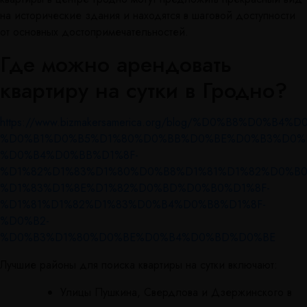
на исторические здания и находятся в шаговой доступности
от основных достопримечательностей.
Где можно арендовать
квартиру на сутки в Гродно?
https://www.bizmakersamerica.org/blog/%D0%B8%D
%D0%B1%D0%B5%D1%80%D0%BB%D0%BE%D0%B3%D0%
%D0%B4%D0%BB%D1%8F-
%D1%82%D1%83%D1%80%D0%B8%D1%81%D1%82%D0%B0
%D1%83%D1%8E%D1%82%D0%BD%D0%B0%D1%8F-
%D1%81%D1%82%D1%83%D0%B4%D0%B8%D1%8F-
%D0%B2-
%D0%B3%D1%80%D0%BE%D0%B4%D0%BD%D0%BE
Лучшие районы для поиска квартиры на сутки включают:
Улицы Пушкина, Свердлова и Дзержинского в