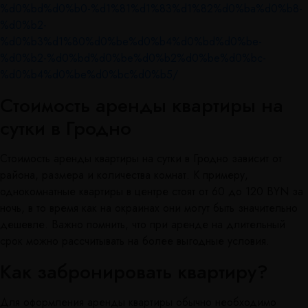
%d0%bd%d0%b0-%d1%81%d1%83%d1%82%d0%ba%d0%b8-
%d0%b2-
%d0%b3%d1%80%d0%be%d0%b4%d0%bd%d0%be-
%d0%b2-%d0%bd%d0%be%d0%b2%d0%be%d0%bc-
%d0%b4%d0%be%d0%bc%d0%b5/
Стоимость аренды квартиры на
сутки в Гродно
Стоимость аренды квартиры на сутки в Гродно зависит от
района, размера и количества комнат. К примеру,
однокомнатные квартиры в центре стоят от 60 до 120 BYN за
ночь, в то время как на окраинах они могут быть значительно
дешевле. Важно помнить, что при аренде на длительный
срок можно рассчитывать на более выгодные условия.
Как забронировать квартиру?
Для оформления аренды квартиры обычно необходимо