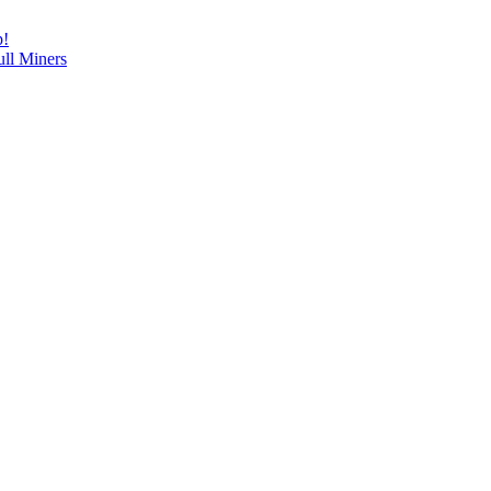
p!
ll Miners