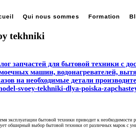
cueil
Qui nous sommes
Formation
B
oy tekhniki
ог запчастей для бытовой техники с до
омоечных машин, водонагревателей, вытя
азов на необходимые детали производите
-model-svoey-tekhniki-dlya-poiska-zapcha
емя эксплуатации бытовой техники приводит к необходимости р
твует обширный выбор бытовой техники от различных марок с у