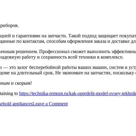
риборов.
цией и гарантиями на запчасти. Такой подход защищает покупат
нные по контактам, способам оформления заказа и доставке дл
ственным решением. Профессионал сможет выполнить эффективны
адежную работу и сохранность всей техники в комплексе.
ти — это залог бесперебойной работы ваших машин, систем и ус
доме на длительный срок. Не экономьте на запчастях, поскольку
чным и скорым!
rtaining to
https://technika-remont.ru/kak-opredelit-model-svoey-tekhni
sehold appliances
Leave a Comment