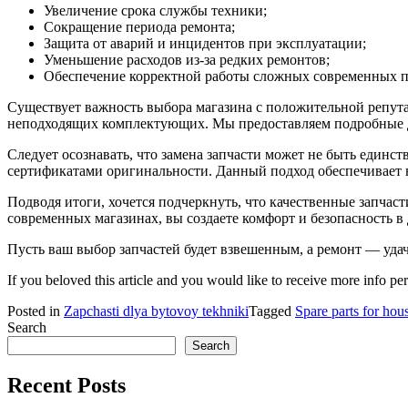
Увеличение срока службы техники;
Сокращение периода ремонта;
Защита от аварий и инцидентов при эксплуатации;
Уменьшение расходов из-за редких ремонтов;
Обеспечение корректной работы сложных современных п
Существует важность выбора магазина с положительной репута
неподходящих комплектующих. Мы предоставляем подробные да
Следует осознавать, что замена запчасти может не быть един
сертификатами оригинальности. Данный подход обеспечивает н
Подводя итоги, хочется подчеркнуть, что качественные запчас
современных магазинах, вы создаете комфорт и безопасность в 
Пусть ваш выбор запчастей будет взвешенным, а ремонт — уда
If you beloved this article and you would like to receive more info pe
Posted in
Zapchasti dlya bytovoy tekhniki
Tagged
Spare parts for hou
Search
Search
Recent Posts