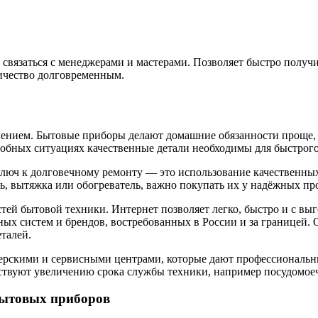
 связаться с менеджерами и мастерами. Позволяет быстро получи
ничество долговременным.
нием. Бытовые приборы делают домашние обязанности проще, э
одобных ситуациях качественные детали необходимы для быстрог
Ключ к долговечному ремонту — это использование качественных
ль, вытяжка или обогреватель, важно покупать их у надёжных пр
тей бытовой техники. Интернет позволяет легко, быстро и с вы
ных систем и брендов, востребованных в России и за границей. 
талей.
стерскими и сервисными центрами, которые дают профессиональн
ствуют увеличению срока службы техники, например посудомоеч
бытовых приборов