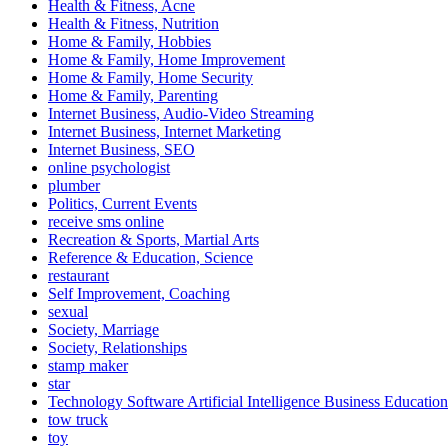
Health & Fitness, Acne
Health & Fitness, Nutrition
Home & Family, Hobbies
Home & Family, Home Improvement
Home & Family, Home Security
Home & Family, Parenting
Internet Business, Audio-Video Streaming
Internet Business, Internet Marketing
Internet Business, SEO
online psychologist
plumber
Politics, Current Events
receive sms online
Recreation & Sports, Martial Arts
Reference & Education, Science
restaurant
Self Improvement, Coaching
sexual
Society, Marriage
Society, Relationships
stamp maker
star
Technology Software Artificial Intelligence Business Education
tow truck
toy