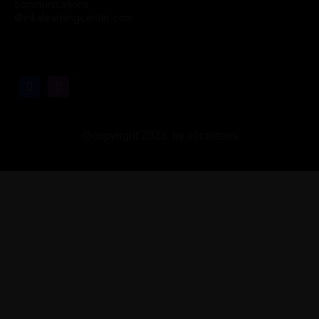
communications
@inkalearningcenter.com
@copyright 2023 by elicoteami