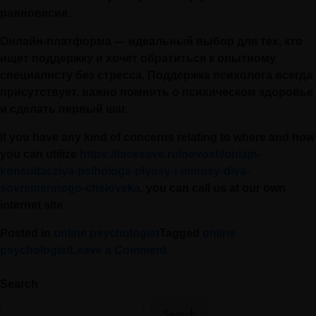
равновесие.
Онлайн-платформа — идеальный выбор для тех, кто
ищет поддержку и хочет обратиться к опытному
специалисту без стресса. Поддержка психолога всегда
присутствует, важно помнить о психическом здоровье
и сделать первый шаг.
If you have any kind of concerns relating to where and how
you can utilize
https://facesave.ru/novosti/onlajn-
konsultacziya-psihologa-plyusy-i-minusy-dlya-
sovremennogo-cheloveka
, you can call us at our own
internet site.
Posted in
online psychologist
Tagged
online
psychologist
Leave a Comment
Search
Search