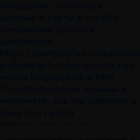
поведения, используя
данные и карты в службе
супервизии просто и
действенно.
https://pamyatplus.ru/zaboleva
psihoterapii-onlajn-investicziya-
v-svoe-blagopoluchie.html
Психологическая помощь в
интернете: как это работает и
кому она нужна
Posted on
June 2, 2026
by
Otto Corones
Онлайн‑психотерапия перестала быть модным явлением: это