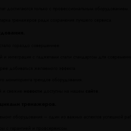
тат достигаются только с профессиональным оборудованием.
парка тренажеров ради сохранения лучшего сервиса.
удования.
стало гораздо совершеннее.
й и интеграция с гаджетами стали стандартом для современн
рее добиваться желаемого эффекта.
ого мониторинга трендов оборудования.
й и свежие
новости
доступны на нашем
сайте
.
вщиками тренажеров.
монт оборудования – один из важных аспектов успешной раб
ры с гарантией и профсервисом.