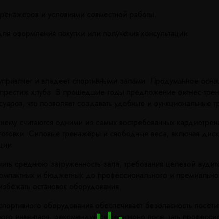
тренажеров и условиями совместной работы.
ля оформления покупки или получения консультации.
 управляет и владеет спортивными залами. Продуманное осна
х и престиж клуба. В прошедшие годы предложение фитнес-тр
уаров, что позволяет создавать удобные и функциональные т
ему считаются одними из самых востребованных кардиотрена
отовки. Силовые тренажёры и свободные веса, включая диски
ции.
чить среднюю загруженность зала, требования целевой ауди
мпактных и бюджетных до профессионального и премиального
избежать остановок оборудования.
спортивного оборудования обеспечивает безопасность посет
ного инвентаря, рекомендуется регулярно посещать професси