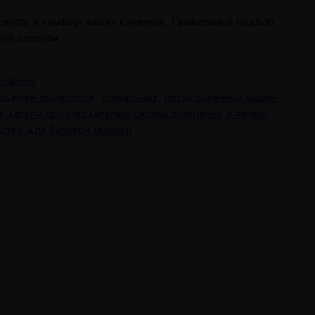
сность и комфорт ваших клиентов. Правильный подбор
тий спортом.
ications
 моделей пылесосов, стиральных, посудомоечных машин,
е детали производителей систем отопления и печей.
частей для бытовой техники