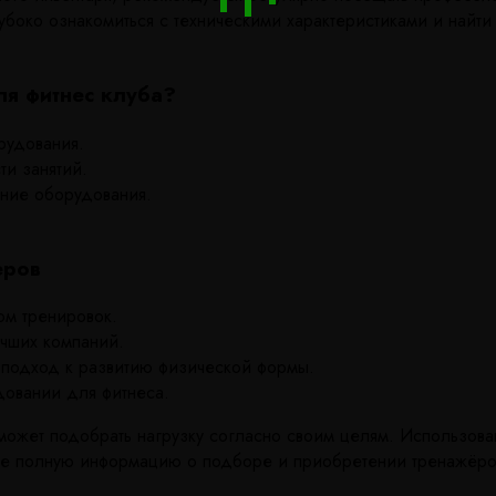
убоко ознакомиться с техническими характеристиками и найт
ля фитнес клуба?
рудования.
и занятий.
ание оборудования.
еров
ом тренировок.
чших компаний.
подход к развитию физической формы.
довании для фитнеса.
сможет подобрать нагрузку согласно своим целям. Использов
лее полную информацию о подборе и приобретении тренажёро