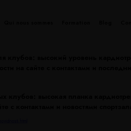
Qui nous sommes
Formation
Blog
Con
я клубов: высокий уровень кардиот
сти на сайте с контактами и последни
х клубов: высокая планка кардиотр
е с контактами и новостями спортзала
ovidnosti.html