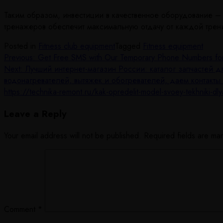
Таким образом, инвестиции в качественное оборудование – 
тренажеров обеспечит максимальную отдачу от каждой трен
Posted in
Fitness club equipment
Tagged
Fitness equipment
Post
Previous:
Get Free SMS with Our Temporary Phone Numbers for On
Next:
Лучший интернет-магазин России: каталог запчастей 
navigation
водонагревателей, вытяжек и обогревателей, даем контакт
https://technika-remont.ru/kak-opredelit-model-svoey-tekhnik
Leave a Reply
Your email address will not be published.
Required fields are m
Comment
*