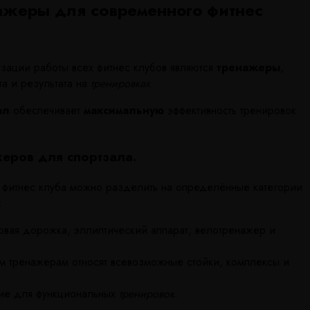
ажеры для современного фитнес
зации работы всех фитнес клубов являются
тренажеры
,
а и результата на
тренировках
.
ал
обеспечивает
максимальную
эффективность тренировок
еров для спортзала.
 фитнес клуба можно разделить на определённые категории
:
говая дорожка, эллиптический аппарат, велотренажер и
м тренажерам относят всевозможные стойки, комплексы и
ие для функциональных
тренировок
.