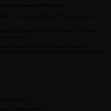
овый элемент любого зала.
еров фитнес-центры приобретают беговые дорожки и
агрузку на сердечно-сосудистую систему, способствуют
нию здоровья.
енажеры предоставляют альтернативные варианты
нагрузку на суставы и позволяя проработать разные группы
е.
вободных весов.
ающих до профессионалов.