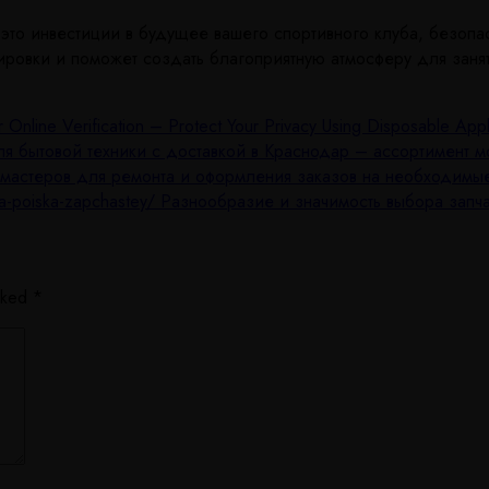
это инвестиции в будущее вашего спортивного клуба, безопа
ировки и поможет создать благоприятную атмосферу для заня
line Verification – Protect Your Privacy Using Disposable Appl
для бытовой техники с доставкой в Краснодар – ассортимент
ы мастеров для ремонта и оформления заказов на необходимы
i-dlya-poiska-zapchastey/ Разнообразие и значимость выбора зап
arked
*