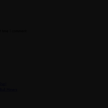
t time I comment.
hip!
Bull Miners