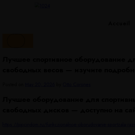
Accueil
Лучшее спортивное оборудование дл
свободных весов — изучите подробно
Posted on
May 20, 2026
by
Otto Corones
Лучшее оборудование для спортивны
свободных дисков — доступно на сайт
https://pipcindom.ru/funkczionalnoe-oborudovanie-sportzala-razn