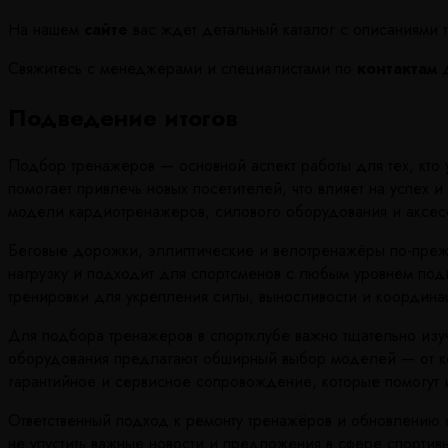
На нашем
сайте
вас ждет детальный каталог с описаниями 
Свяжитесь с менеджерами и специалистами по
контактам
д
Подведение итогов
Подбор тренажеров — основной аспект работы для тех, кто
помогает привлечь новых посетителей, что влияет на успе
модели кардиотренажеров, силового оборудования и аксесс
Беговые дорожки, эллиптические и велотренажёры по-прежн
нагрузку и подходит для спортсменов с любым уровнем подг
тренировки для укрепления силы, выносливости и координа
Для подбора тренажёров в спортклубе важно тщательно изу
оборудования предлагают обширный выбор моделей — от ко
гарантийное и сервисное сопровождение, которые помогут 
Ответственный подход к ремонту тренажёров и обновлению 
не упустить важные новости и предложения в сфере спортив