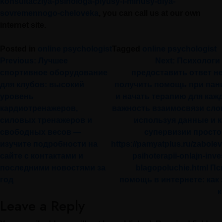
konsultacziya-psihologa-plyusy-i-minusy-dlya-
sovremennogo-cheloveka
, you can call us at our own
internet site.
Posted in
online psychologist
Tagged
online psychologist
Previous:
Лучшее
Next:
Психологи 
спортивное оборудование
предоставить ответ н
для клубов: высокий
получить помощь при пани
уровень
и начать терапию для кажд
кардиотренажеров,
важность взаимосвязи сло
силовых тренажеров и
используя данные и 
свободных весов —
супервизии просто
изучите подробности на
https://pamyatplus.ru/zabole
сайте с контактами и
psihoterapii-onlajn-inve
последними новостями за
blagopoluchie.html П
год
помощь в интернете: как 
к
Leave a Reply