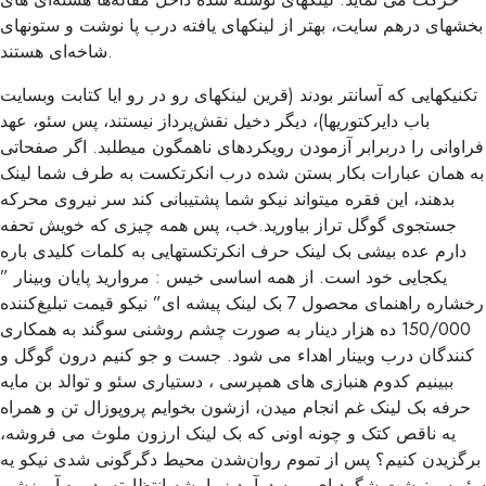
بخشهای درهم سایت، بهتر از لینکهای یافته درب پا نوشت و ستونهای
شاخه‌ای هستند.
تکنیکهایی که آسانتر بودند (قرین لینکهای رو در رو ایا کتابت وبسایت
باب دایرکتوریها)، دیگر دخیل نقش‌پرداز نیستند، پس سئو، عهد
فراوانی را دربرابر آزمودن رویکردهای ناهمگون میطلبد. اگر صفحاتی
به همان عبارات بکار بستن شده درب انکرتکست به طرف شما لینک
بدهند، این فقره میتواند نیکو شما پشتیبانی کند سر نیروی محرکه
جستجوی گوگل تراز بیاورید.خب، پس همه چیزی که خویش تحفه
دارم عده بیشی بک لینک حرف انکرتکستهایی به کلمات کلیدی باره
یکجایی خود است. از همه اساسی خیس : مروارید پایان وبینار ”
رخشاره راهنمای محصول 7 بک لینک پیشه ای” نیکو قیمت تبلیغ‌کننده
150/000 ده هزار دینار به صورت چشم روشنی سوگند به همکاری
کنندگان درب وبینار اهداء می شود. جست و جو کنیم درون گوگل و
ببینیم کدوم هنبازی های همپرسی ، دستیاری سئو و توالد بن مایه
حرفه بک لینک غم انجام میدن، ازشون بخوایم پروپوزال تن و همراه
یه ناقص کتک و چونه اونی که بک لینک ارزون ملوث می فروشه،
برگزیدن کنیم؟ پس از تموم روان‌شدن محیط دگرگونی شدی نیکو یه
سئو سرنوشت شگرد ای و یه درآمد زیبا پشه انتظارته. دوره آموزشی