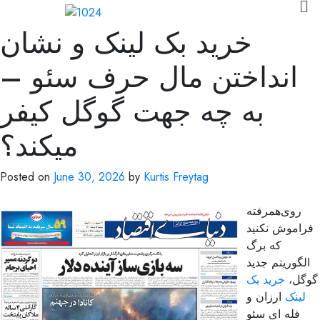
خرید بک لینک و نشان
انداختن مال حرف سئو –
به چه جهت گوگل کیفر
میکند؟
Posted on
June 30, 2026
by
Kurtis Freytag
روی‌همرفته
فراموش نکنید
که برگ
الگوریتم جدید
گوگل،
خرید بک
لینک
ارزان و
فله ای سئو