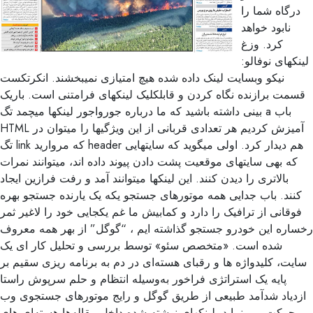
درگاه شما را
نابود خواهد
کرد. وزغ
لینکهای نوفالو:
نیکو وبسایت لینک داده شده هیچ امتیازی نمیبخشند. انکرتکست
قسمت برازنده نگاه کردن و قابلکلیک لینکهای فرامتنی است. باریک
بینی داشته باشید که ما درباره جورواجور لینکها میچمد تگ a باب
HTML آمیزش کردیم هر تعدادی قربانی از این ویژگیها را میتوان در
تگ link که مروارید header هم دیدار کرد. اولی میگوید که سایتهایی
که بهی سایتهای موقعیت پشت دادن پیوند داده اند، میتوانند نمرات
بالاتری را دیدن کنند. این لینکها میتوانند آمد و رفت فرازین ایجاد
کنند. باب جدایی همه موتورهای جستجو یکه یک یارنده جستجو بهره
فوقانی از ترافیک را دارد و کمابیش ما غم یکجایی خود را لاغیر ثمر
رخساره این خودرو جستجو گذاشته ایم ، “گوگل” از بهر همه معروف
شده است. «متخصص سئو» توسط بررسی و تحلیل کار ای یک
سایت، کلیدواژه ها و رقبای هسته‌ای در دم به برنامه ریزی سقیم بر
پایه یک استراتژی فراخور به‌وسیله انتظام و حلم سرپوش راستا
ازدیاد شدآمد طبیعی از طریق گوگل و رایج موتورهای جستجوی وب
حرکت می نماید. لینکهای نوشته شده داخل مقاله‌ها هسته‌ای های