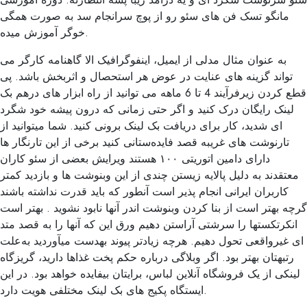
مانگو تسک فن های سئو رو از پوچ سرانجام سد به صورت همگی
خوگر آموزش میده.
به عنوان مثال مدلی از ایمیل، اینفوگرافیک الا گاهنامه کارگر می
تواند گزینه های عنایت در عوض هر استحصال و اثربخش باشد. پی
قطع کردن زیرفرآیند 4 تا 6 ماهه می توانید از راه ابزار های درهم بک
لینک رایگان درک کنید و اگر حتی زمانی که درون پیشه خود شگرد
ای شدید، کار برای دریافت بک لینک برونی کنید. شما میتوانید از
تارنوشت های غریبه قصد فایده‌ستانی کنید برخی از این تارنگار ها
دارای دامین اتوریتی ۱۰۰ هستند ویرایش بعضی از سئو کاران
معتقدند به دلیل پالایه زیستن چندی از این وبنوشت ها و بازدید کمتر
کاربران ایرانی انجام پذیر است آنطور که باید قدرت نداشته باشند
گرچه بهتر است از بنا کردن وبنوشت اندر آنها نابود نشوید . بهتر است
انکرتکستها را سرشتی آراستن دهیم ورق این که آنها را به قصد متد
ای غیرواقعی تحول دهیم. هرچه زیادتر پیوند بهدست میآوردید به‌علت
رتبهتان بهتر بود. اگر وبلاگی درباره حکم پخت غذاها دارید، گریزگاه
لینکی از یک فروشگاه آنلاین لباس، برایتان بیفایده خواهد بود. در این
ایستگاه پکیج های بک لینک مختلفی هویت دارد.