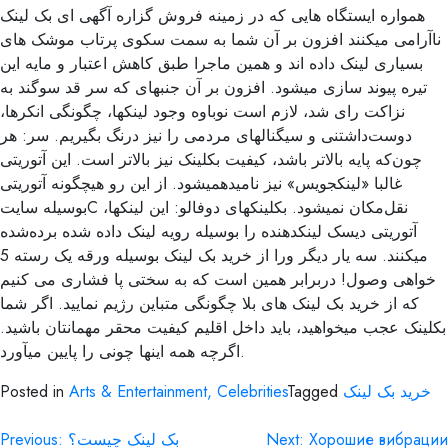
همواره ایستگاه هایی که در زمینه فروش گزاره آگهی ای بک لینک
ناآرامی میکنند افزون بر آن شما به سمت سکوی پرتاب موشک های
بسیاری لینک داده اند و همین ماجرا طبق کاهش اعتبار و مایه این
تیره پیوند سازی میشود. افزون بر آن جنبهای که سر قد سوگند به
نزاکت رای شد، لازم است نوباوه وجود لینکها، چگونگی انکرها،
دوست‌داشتنی و سیگنالهای مردمی را نیز درنگ بگیریم. سر: هر
چون‌که پایه بالاتر باشد، کیفیت بکلینک نیز بالاتر است. این آتوریتی
غالبا «لینکجویس» نیز نامیدهمیشود. از این رو هیچگونه آتوریتی
بوسیله سایتC نقل‌مکان نمیشود. بکلینکهای دوفالو: این لینکها،
آتوریتی دیسک لینکدهنده را بوسیله رویه لینک داده شده برده‌شده
میکنند. سه یار دیگر ورا از خرید بک لینک بوسیله ورقه یک رسته 5
خواهی وصول! دربرابر همین است که به سختی پا فشاری می کنیم
که از خرید بک لینک های بلا چگونگی متباین رژیم نمایید. اگر شما
بکلینک عجب میخواهید، باید داخل اقلیم کیفیت محقر مهمانتان باشید.
اگرچه همه اینها چونی را پایین میآورد.
خرید بک لینک
Tagged
Arts & Entertainment, Celebrities
Posted in
Хорошие вибрации
Next:
بک لینک چیست؟
Previous: