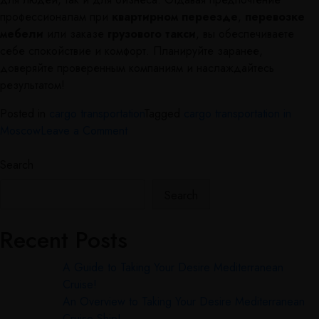
профессионалам при
квартирном переезде
,
перевозке
мебели
или заказе
грузового такси
, вы обеспечиваете
себе спокойствие и комфорт. Планируйте заранее,
доверяйте проверенным компаниям и наслаждайтесь
результатом!
Posted in
cargo transportation
Tagged
cargo transportation in
Moscow
Leave a Comment
Search
Search
Recent Posts
A Guide to Taking Your Desire Mediterranean
Cruise!
An Overview to Taking Your Desire Mediterranean
Cruise Ship!