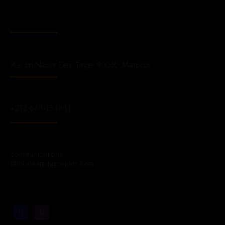
Rue Ibn Nasser Derii, Tanger 90060, Marrocos
+212 668-154881
communications
@inkalearningcenter.com